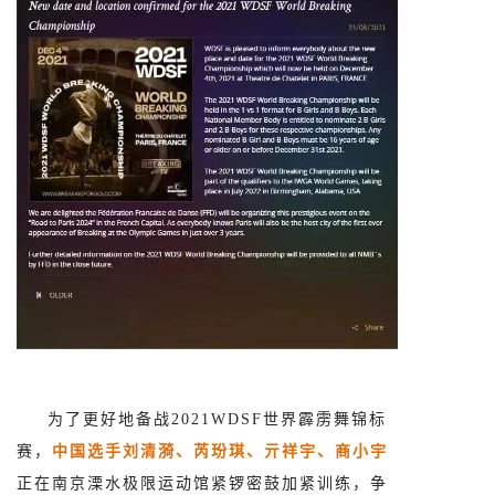
为了更好地备战2021WDSF世界霹雳舞锦标
赛，
中国选手刘清漪、芮玢琪、亓祥宇、商小宇
正在南京溧水极限运动馆紧锣密鼓加紧训练，争