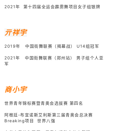
2021年 第十四届全运会霹雳舞项目女子组银牌
亓祥宇
2019年 中
国街舞联赛（揭幕战） U14组冠军
2021年 中国街舞联赛（郑州站） 男子组个人亚
军
商小宇
世界青年锦标赛暨青奥会选拔赛 第四名
阿根廷-布宜诺斯艾利斯第三届青奥会总决赛
Breaking项目 世界八强