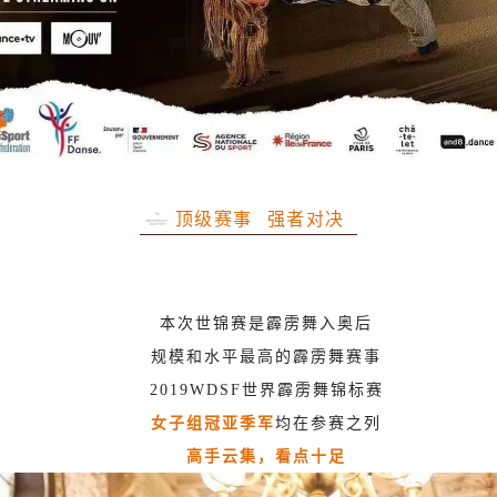
顶级赛事 强者对决
本次世锦赛
是霹雳舞入奥后
规模和水平最高的霹雳舞赛事
2019WDSF世界霹雳舞锦标赛
女子组冠亚季军
均在参赛之列
高手云集，看点十足