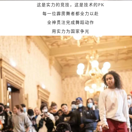
这是实力的竞技，
这是技术的PK
每一位霹雳舞者都全力以赴
全神贯注完成舞蹈动作
用实力为国家争光