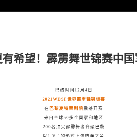
更有希望！霹雳舞世锦赛中国
巴黎时间12月4日
2021WDSF世界霹雳舞锦标赛
在
巴黎夏特莱剧院
震撼开赛
来自全球50多个国家和地区
200名顶尖霹雳舞者齐聚巴黎
以1 V 1的形式上演热血之争