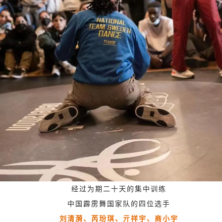
经过为期二十天的集中训练
中国霹雳舞国家队的四位选手
刘清漪、芮玢琪、亓祥宇、商小宇